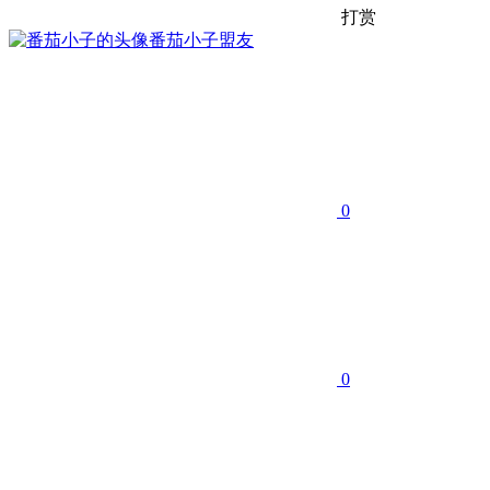
打赏
番茄小子
盟友
0
0