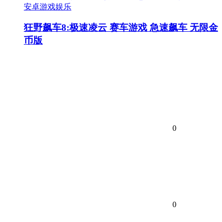
安卓游戏娱乐
狂野飙车8:极速凌云 赛车游戏 急速飙车 无限金
币版
0
0