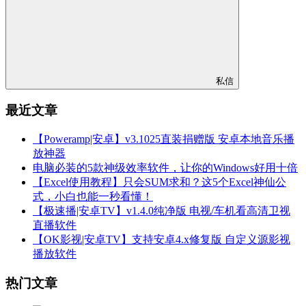
私信
最近文章
【Poweramp|安卓】v3.1025直装捐赠版 安卓本地音乐播
放神器
电脑必装的5款神级效率软件，让你的Windows好用十倍
【Excel使用教程】只会SUM求和？这5个Excel神仙公
式，小白也能一秒看懂！
【极速播|安卓TV】v1.4.0纯净版 电视/车机看高清卫视
直播软件
【OK影视|安卓TV】支持安卓4.x修复版 自定义源影视
播放软件
热门文章