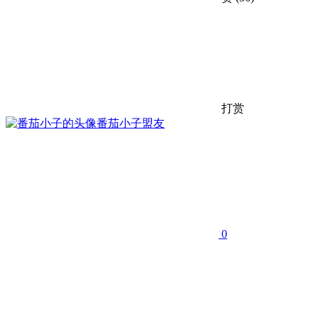
打赏
番茄小子
盟友
0