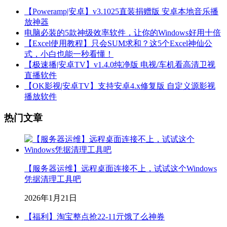
【Poweramp|安卓】v3.1025直装捐赠版 安卓本地音乐播
放神器
电脑必装的5款神级效率软件，让你的Windows好用十倍
【Excel使用教程】只会SUM求和？这5个Excel神仙公
式，小白也能一秒看懂！
【极速播|安卓TV】v1.4.0纯净版 电视/车机看高清卫视
直播软件
【OK影视|安卓TV】支持安卓4.x修复版 自定义源影视
播放软件
热门文章
【服务器运维】远程桌面连接不上，试试这个Windows
凭据清理工具吧
2026年1月21日
【福利】淘宝整点抢22-11亓饿了么神券