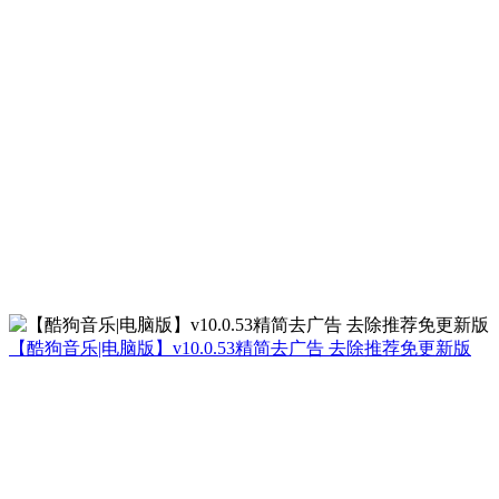
【酷狗音乐|电脑版】v10.0.53精简去广告 去除推荐免更新版