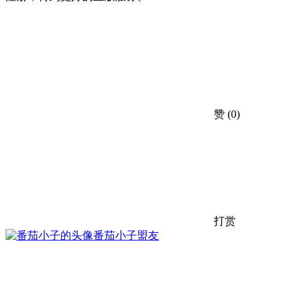
赞
(0)
打赏
番茄小子
盟友