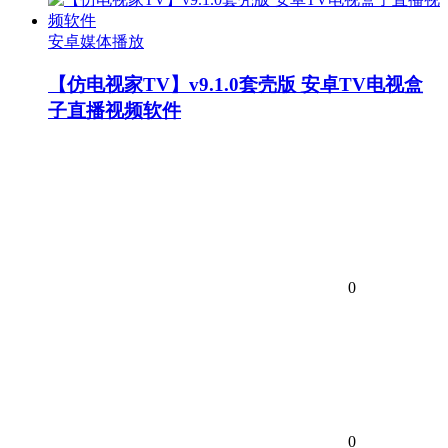
安卓媒体播放
【仿电视家TV】v9.1.0套壳版 安卓TV电视盒
子直播视频软件
0
0