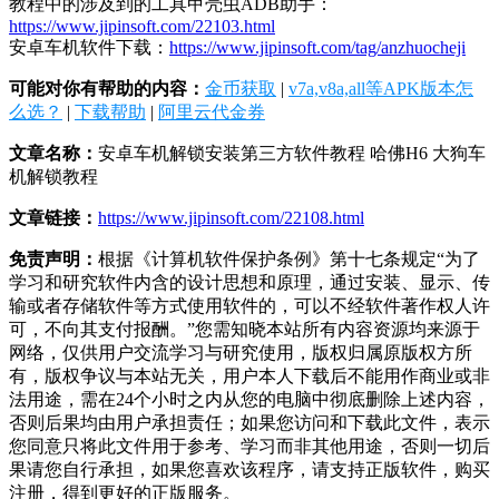
教程中的涉及到的工具甲壳虫ADB助手：
https://www.jipinsoft.com/22103.html
安卓车机软件下载：
https://www.jipinsoft.com/tag/anzhuocheji
可能对你有帮助的内容：
金币获取
|
v7a,v8a,all等APK版本怎
么选？
|
下载帮助
|
阿里云代金券
文章名称：
安卓车机解锁安装第三方软件教程 哈佛H6 大狗车
机解锁教程
文章链接：
https://www.jipinsoft.com/22108.html
免责声明：
根据《计算机软件保护条例》第十七条规定“为了
学习和研究软件内含的设计思想和原理，通过安装、显示、传
输或者存储软件等方式使用软件的，可以不经软件著作权人许
可，不向其支付报酬。”您需知晓本站所有内容资源均来源于
网络，仅供用户交流学习与研究使用，版权归属原版权方所
有，版权争议与本站无关，用户本人下载后不能用作商业或非
法用途，需在24个小时之内从您的电脑中彻底删除上述内容，
否则后果均由用户承担责任；如果您访问和下载此文件，表示
您同意只将此文件用于参考、学习而非其他用途，否则一切后
果请您自行承担，如果您喜欢该程序，请支持正版软件，购买
注册，得到更好的正版服务。