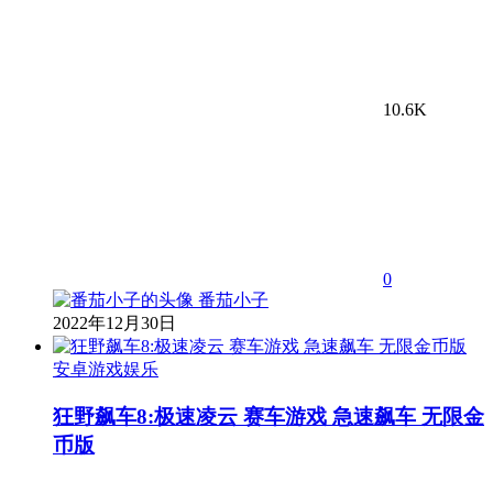
10.6K
0
番茄小子
2022年12月30日
安卓游戏娱乐
狂野飙车8:极速凌云 赛车游戏 急速飙车 无限金
币版