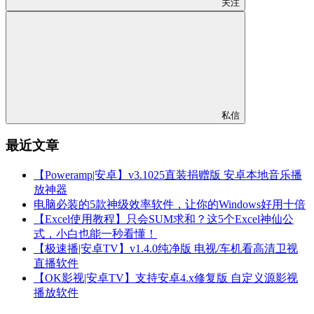
关注
私信
最近文章
【Poweramp|安卓】v3.1025直装捐赠版 安卓本地音乐播
放神器
电脑必装的5款神级效率软件，让你的Windows好用十倍
【Excel使用教程】只会SUM求和？这5个Excel神仙公
式，小白也能一秒看懂！
【极速播|安卓TV】v1.4.0纯净版 电视/车机看高清卫视
直播软件
【OK影视|安卓TV】支持安卓4.x修复版 自定义源影视
播放软件