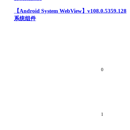
【Android System WebView】v108.0.5359.128
系统组件
0
1