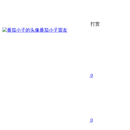
打赏
番茄小子
盟友
0
0