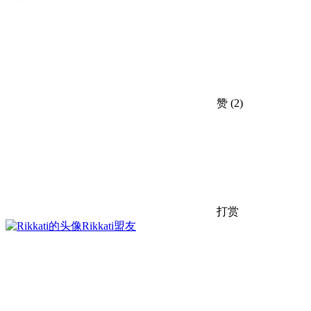
赞
(2)
打赏
Rikkati
盟友