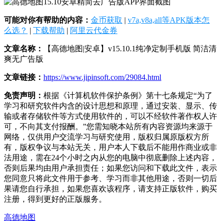
可能对你有帮助的内容：
金币获取
|
v7a,v8a,all等APK版本怎
么选？
|
下载帮助
|
阿里云代金券
文章名称：
【高德地图|安卓】v15.10.1纯净定制手机版 简洁清
爽无广告版
文章链接：
https://www.jipinsoft.com/29084.html
免责声明：
根据《计算机软件保护条例》第十七条规定“为了
学习和研究软件内含的设计思想和原理，通过安装、显示、传
输或者存储软件等方式使用软件的，可以不经软件著作权人许
可，不向其支付报酬。”您需知晓本站所有内容资源均来源于
网络，仅供用户交流学习与研究使用，版权归属原版权方所
有，版权争议与本站无关，用户本人下载后不能用作商业或非
法用途，需在24个小时之内从您的电脑中彻底删除上述内容，
否则后果均由用户承担责任；如果您访问和下载此文件，表示
您同意只将此文件用于参考、学习而非其他用途，否则一切后
果请您自行承担，如果您喜欢该程序，请支持正版软件，购买
注册，得到更好的正版服务。
高德地图