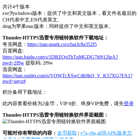
共计4个版本
exe为windows版本：提供了中文和英文版本，看文件名最后的
CH代表中文,EN代表英文。
dmg为苹果mac版本：同样提供了中文和英文版本。
Thunder-HTTPS迅雷专用链转换软件下载地址：
夸克网盘：
https://pan.quark.cn/s/faa3c8a352f5
百度网盘:
https://pan.baidu.com/s/1DRZQqThTnMGDG7h9j12IpA?
pwd=2f9w
提取码: 2f9w
迅雷网盘：
https://pan.xunlei.com/s/VOWTcXSwCdk9kQ_V_K57XG7FA1?
pwd=agvz#
积分备用下载地址：
此内容查看价格为
2
金币，VIP 8折、终身VIP免费，请先
登录
Thunder-HTTPS迅雷专用链转换软件界面截图：
可能对你有帮助的内容：
金币获取
|
v7a,v8a,all等APK版本怎