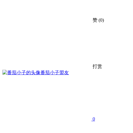
赞
(0)
打赏
番茄小子
盟友
0