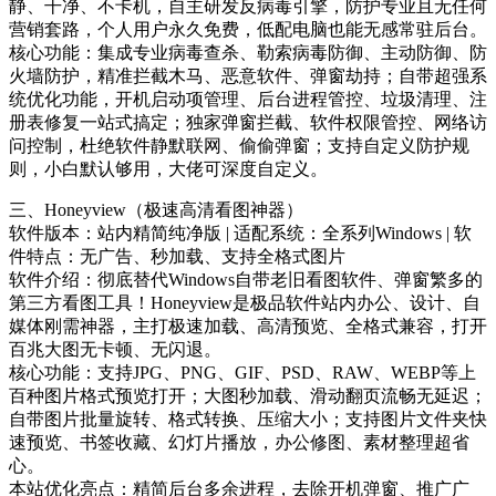
静、干净、不卡机，自主研发反病毒引擎，防护专业且无任何
营销套路，个人用户永久免费，低配电脑也能无感常驻后台。
核心功能：集成专业病毒查杀、勒索病毒防御、主动防御、防
火墙防护，精准拦截木马、恶意软件、弹窗劫持；自带超强系
统优化功能，开机启动项管理、后台进程管控、垃圾清理、注
册表修复一站式搞定；独家弹窗拦截、软件权限管控、网络访
问控制，杜绝软件静默联网、偷偷弹窗；支持自定义防护规
则，小白默认够用，大佬可深度自定义。
三、Honeyview（极速高清看图神器）
软件版本：站内精简纯净版 | 适配系统：全系列Windows | 软
件特点：无广告、秒加载、支持全格式图片
软件介绍：彻底替代Windows自带老旧看图软件、弹窗繁多的
第三方看图工具！Honeyview是极品软件站内办公、设计、自
媒体刚需神器，主打极速加载、高清预览、全格式兼容，打开
百兆大图无卡顿、无闪退。
核心功能：支持JPG、PNG、GIF、PSD、RAW、WEBP等上
百种图片格式预览打开；大图秒加载、滑动翻页流畅无延迟；
自带图片批量旋转、格式转换、压缩大小；支持图片文件夹快
速预览、书签收藏、幻灯片播放，办公修图、素材整理超省
心。
本站优化亮点：精简后台多余进程，去除开机弹窗、推广广