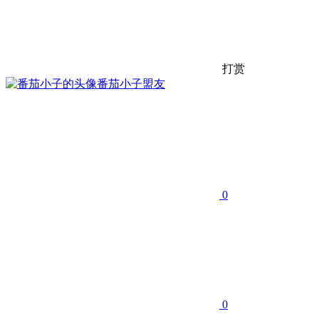
打赏
番茄小子
盟友
0
0