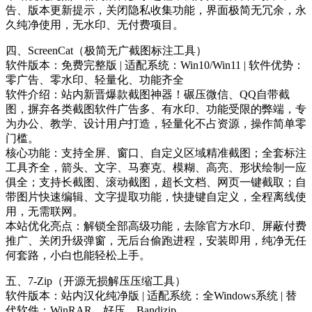
告、版本更新提示，关闭隐私收集功能，界面极简无冗余，永
久纯净使用，无水印、无付费项目。
四、ScreenCat（极简无广截图标注工具）
软件版本：免费完整版 | 适配系统：Win10/Win11 | 软件优势：
零广告、零水印、轻量化、功能齐全
软件介绍：站内新晋爆款截图神器！碾压微信、QQ自带截
图，摒弃各类截图软件广告多、有水印、功能受限的弊端，专
为办公、教学、设计用户打造，轻量化不占资源，操作简单零
门槛。
核心功能：支持全屏、窗口、自定义区域精准截图；全套标注
工具齐全，箭头、文字、马赛克、模糊、高亮、形状绘制一应
俱全；支持长截图、滚动截图，超长文档、网页一键截取；自
带图片快速编辑、文字提取功能，快捷键自定义，全程离线使
用，无需联网。
本站优化亮点：解锁全部高级功能，去除官方水印、屏蔽付费
推广、关闭升级弹窗，无后台偷跑进程，安装即用，纯净无任
何套路，小白也能轻松上手。
五、7-Zip（开源无损解压压缩工具）
软件版本：站内汉化纯净版 | 适配系统：全Windows系统 | 替
代软件：WinRAR、好压、Bandizip