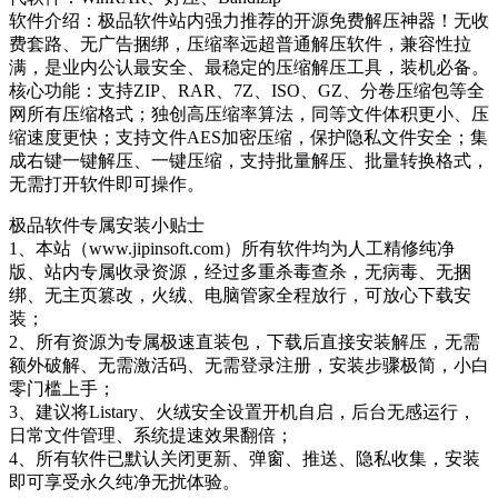
软件介绍：极品软件站内强力推荐的开源免费解压神器！无收
费套路、无广告捆绑，压缩率远超普通解压软件，兼容性拉
满，是业内公认最安全、最稳定的压缩解压工具，装机必备。
核心功能：支持ZIP、RAR、7Z、ISO、GZ、分卷压缩包等全
网所有压缩格式；独创高压缩率算法，同等文件体积更小、压
缩速度更快；支持文件AES加密压缩，保护隐私文件安全；集
成右键一键解压、一键压缩，支持批量解压、批量转换格式，
无需打开软件即可操作。
极品软件专属安装小贴士
1、本站（www.jipinsoft.com）所有软件均为人工精修纯净
版、站内专属收录资源，经过多重杀毒查杀，无病毒、无捆
绑、无主页篡改，火绒、电脑管家全程放行，可放心下载安
装；
2、所有资源为专属极速直装包，下载后直接安装解压，无需
额外破解、无需激活码、无需登录注册，安装步骤极简，小白
零门槛上手；
3、建议将Listary、火绒安全设置开机自启，后台无感运行，
日常文件管理、系统提速效果翻倍；
4、所有软件已默认关闭更新、弹窗、推送、隐私收集，安装
即可享受永久纯净无扰体验。