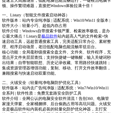
提速五大高频场景，低配电脑也能流畅运行，一键根治电脑卡
顿、操作繁琐难题，直接把Windows体验拉满十倍！
一、Listary（智能文件搜索启动神器）
软件版本：站内专业纯净版 | 适配系统：Win10/Win11 全版本 |
软件大小：轻量小巧、超低内存占用
软件介绍：Windows自带搜索卡顿严重、检索效率极低，是办
公最大痛点！Listary是
极品软件
站内超高人气的文件检索+快
速启动工具，远超普通搜索工具，完美适配日常办公、素材整
理、程序启动场景，老旧低配电脑也能流畅常驻后台。
核心功能：全局毫秒级搜索全盘文件、文件夹、软件程序，无
需点开文件夹层层查找；支持快捷键一键唤醒，输入关键词秒
出结果；自带智能联想、历史记录收藏、常用路径快速跳转；
集成资源管理器增强功能，复制、移动、打开文件效率翻倍，
兼顾搜索与快速启动双重功能。
二、火绒安全（轻量纯净电脑防护优化工具）
软件版本：站内去广告纯净版 | 适配系统：Win7/Win10/Win11
全系列 | 软件性质：免费无套路安全防护工具
软件介绍：全网公认的电脑安全软件清流！告别360、电脑管
家漫天弹窗、全家桶捆绑、后台偷跑占用等高坑问题。火绒安
全是极品软件站内装机必装的轻量化防护优化神器，主打安