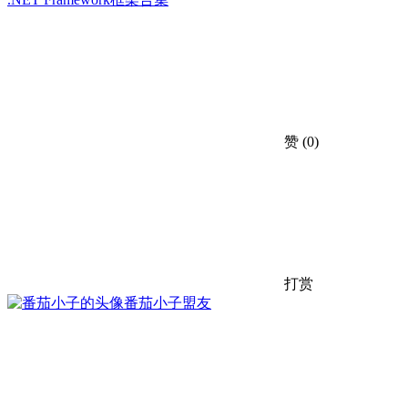
赞
(0)
打赏
番茄小子
盟友