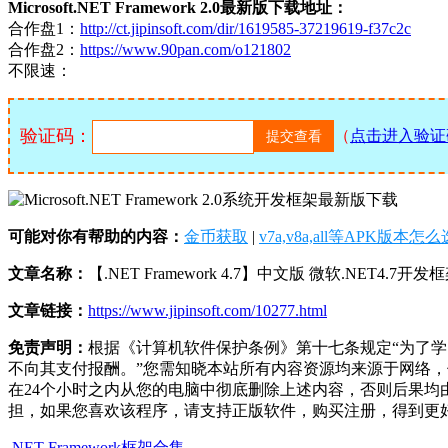
Microsoft.NET Framework 2.0最新版下载地址：
合作盘1：
http://ct.jipinsoft.com/dir/1619585-37219619-f37c2c
合作盘2：
https://www.90pan.com/o121802
不限速：
验证码：
（
点击进入验证
可能对你有帮助的内容：
金币获取
|
v7a,v8a,all等APK版本怎
文章名称：
【.NET Framework 4.7】中文版 微软.NET4.7开
文章链接：
https://www.jipinsoft.com/10277.html
免责声明：
根据《计算机软件保护条例》第十七条规定“为了
不向其支付报酬。”您需知晓本站所有内容资源均来源于网络
在24个小时之内从您的电脑中彻底删除上述内容，否则后果
担，如果您喜欢该程序，请支持正版软件，购买注册，得到更
.NET Framework框架合集