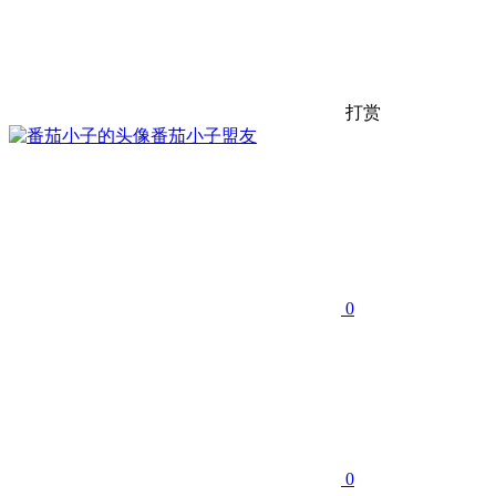
打赏
番茄小子
盟友
0
0