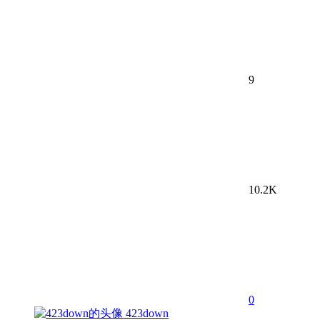
9
10.2K
0
423down