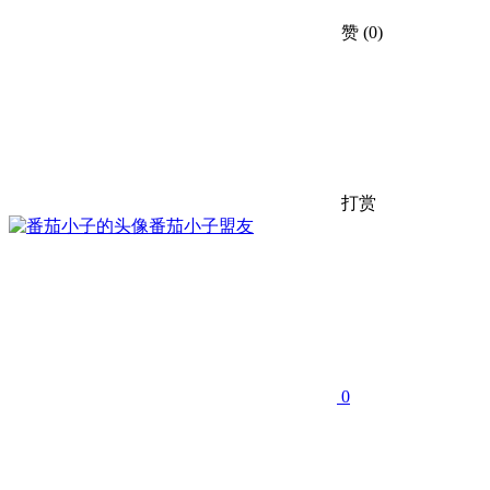
赞
(0)
打赏
番茄小子
盟友
0