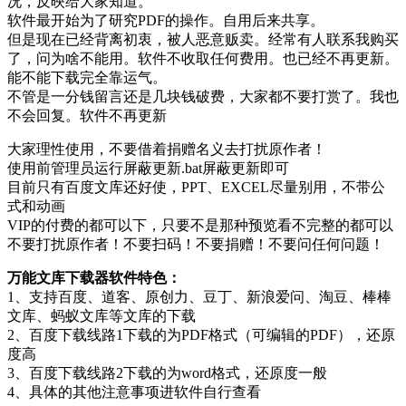
况，反映给大家知道。
软件最开始为了研究PDF的操作。自用后来共享。
但是现在已经背离初衷，被人恶意贩卖。经常有人联系我购买
了，问为啥不能用。软件不收取任何费用。也已经不再更新。
能不能下载完全靠运气。
不管是一分钱留言还是几块钱破费，大家都不要打赏了。我也
不会回复。软件不再更新
大家理性使用，不要借着捐赠名义去打扰原作者！
使用前管理员运行屏蔽更新.bat屏蔽更新即可
目前只有百度文库还好使，PPT、EXCEL尽量别用，不带公
式和动画
VIP的付费的都可以下，只要不是那种预览看不完整的都可以
不要打扰原作者！不要扫码！不要捐赠！不要问任何问题！
万能文库下载器软件特色：
1、支持百度、道客、原创力、豆丁、新浪爱问、淘豆、棒棒
文库、蚂蚁文库等文库的下载
2、百度下载线路1下载的为PDF格式（可编辑的PDF），还原
度高
3、百度下载线路2下载的为word格式，还原度一般
4、具体的其他注意事项进软件自行查看