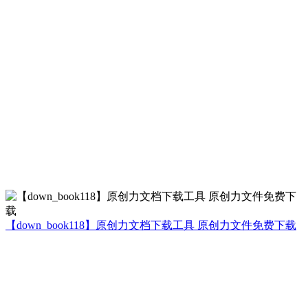
【down_book118】原创力文档下载工具 原创力文件免费下载