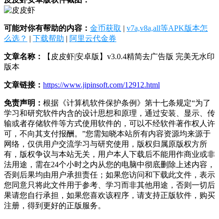
可能对你有帮助的内容：
金币获取
|
v7a,v8a,all等APK版本怎
么选？
|
下载帮助
|
阿里云代金券
文章名称：
【皮皮虾|安卓版】v3.0.4精简去广告版 完美无水印
版本
文章链接：
https://www.jipinsoft.com/12912.html
免责声明：
根据《计算机软件保护条例》第十七条规定“为了
学习和研究软件内含的设计思想和原理，通过安装、显示、传
输或者存储软件等方式使用软件的，可以不经软件著作权人许
可，不向其支付报酬。”您需知晓本站所有内容资源均来源于
网络，仅供用户交流学习与研究使用，版权归属原版权方所
有，版权争议与本站无关，用户本人下载后不能用作商业或非
法用途，需在24个小时之内从您的电脑中彻底删除上述内容，
否则后果均由用户承担责任；如果您访问和下载此文件，表示
您同意只将此文件用于参考、学习而非其他用途，否则一切后
果请您自行承担，如果您喜欢该程序，请支持正版软件，购买
注册，得到更好的正版服务。