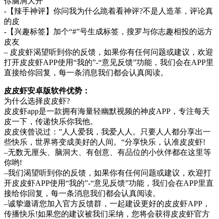
你脑洞大开
-【辣手神评】你问我为什么跪着看神评?不是人造革，评论真
的皮
-【兴趣标签】加个“#”号生成标签，搜罗与你志趣相投的远方
皮友
– 皮皮虾渴望听到你的反馈，如果你有任何问题或建议，欢迎
打开皮皮虾APP使用“我的”-“意见反馈”功能，我们会在APP里
直接给你回复，每一条消息我们都会认真阅读。
皮皮虾安卓版软件优势：
为什么选择皮皮虾?
皮皮虾app是一款拥有海量轻幽默视频的神皮APP，专注每天
皮一下，传递快乐你我他。
皮皮侠曾说过：”人人爱我，我爱人人。只要人人都分享出一
些快乐，世界将变成美好的人间。“分享快乐，认准皮皮虾!
–无数无厘头、脑洞大、有创意、有品位的小伙伴都在这里等
你哟!
–我们渴望听到你的反馈，如果你有任何问题或建议，欢迎打
开皮皮虾APP使用“我的”-“意见反馈”功能，我们会在APP里直
接给你回复，每一条消息我们都会认真阅读。
–诚挚邀请您加入官方反馈群，一起建设更好的皮皮虾APP，
传播快乐!如果您的建议被我们采纳，您将会获得皮皮虾官方