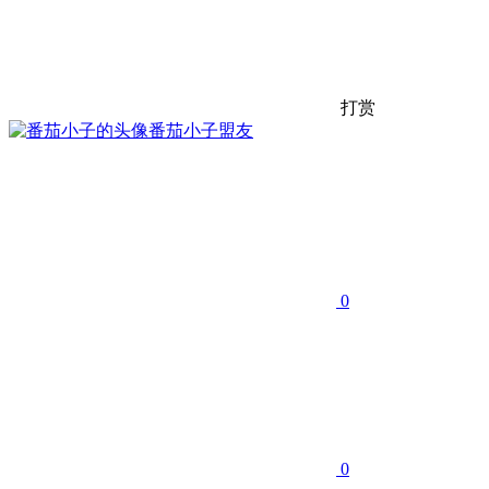
打赏
番茄小子
盟友
0
0