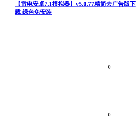
【雷电安卓7.1模拟器】v5.0.77精简去广告版下
载 绿色免安装
0
0