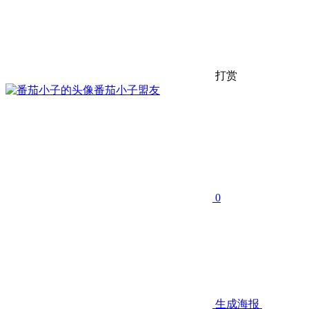
打赏
番茄小子
盟友
0
生成海报