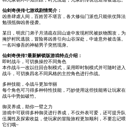
仙剑奇侠传七游戏剧情简介：
凶兽肆虐人间，百姓苦不堪言，各大修仙门派也只能依仗阵法
勉强抵御凶兽侵袭。
某日，明庶门弟子月清疏在回山途中发现村民被妖物围攻，为
掩护村民逃脱，冒险将凶兽引向山谷深处，中途意外被击落。
一名叫修吾的神秘男子突然现身。
仙剑奇侠传7最新解锁版游戏特点介绍：
即时战斗，可切换操控不同角色
本作战斗一改以往回合制模式，采用即时制模式并可随时进入
战斗，可切换四名不同风格的主控角色进行作战。
多种技能，令战斗更加华丽
每个角色可习得多种特性技能，巧妙使用这些技能将让玩家在
战斗中势如破竹。
御灵养成，助你一臂之力
游戏中可获得多种御灵进行养成，不仅外表可爱，还可提升队
伍属性及探索收益，使玩家的冒险旅程更加顺利，不要忘记喂
它们哦~