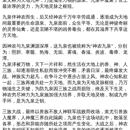
泉又称为天地九井，乃是滋生万物的源泉。九泉中凝聚了世上
最浓厚的灵力，为天地灵脉之枢纽。
九泉伴神农而生，后又经神农千万年辛劳疏通，逐渐成为天地
间最重要的生命源泉。九泉面前，众生平等。无论是神骏奇丽
的灵兽仙禽，还是丑陋不堪的凶兽毒虫，都在其滋养下共享这
方天地。
因神农与九泉渊源深厚，这九泉也被统称为“神农九泉”，分别
为：照胆、寒髓、热海、无垢、雾魂、春滋、炎波、毒瘴、龙
潭。
九泉泽被万物，天下一片祥和，然生活在大地上的兽、神、人
三族，却逐渐萌生私欲而致冲突不断，矛盾日深，最终爆发大
战。神族实力超凡，在争斗之中逐步占据上风。神农心知私欲
一起，三族再难共处一方天地。而九泉为天地灵脉枢纽，乃万
物滋生之关键，为防九泉因三族之战而损毁，殃及天下生灵，
神农穷尽神力为九泉施加强大结界，并取天地灵物，制成九件
手环，是为九泉之钥。
三族大战，最终以兽族不敌人神联军战败而收场，蚩尤引兽族
入魔界，人神魔三界自此隔阂，九泉也于这场动乱中，散落至
各界，形态和异能亦随所处之境而产生变化。大战之后，神农
和九泉钥环不知所踪，时光流逝，九泉的传说也逐渐被遗忘。