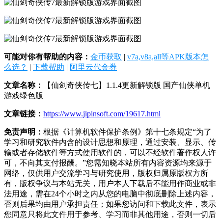
可能对你有帮助的内容：
金币获取
|
v7a,v8a,all等APK版本怎
么选？
|
下载帮助
|
阿里云代金券
文章名称：
【仙剑奇侠传七】1.1.4更新解锁版 国产仙侠单机
游戏绿色版
文章链接：
https://www.jipinsoft.com/19617.html
免责声明：
根据《计算机软件保护条例》第十七条规定“为了
学习和研究软件内含的设计思想和原理，通过安装、显示、传
输或者存储软件等方式使用软件的，可以不经软件著作权人许
可，不向其支付报酬。”您需知晓本站所有内容资源均来源于
网络，仅供用户交流学习与研究使用，版权归属原版权方所
有，版权争议与本站无关，用户本人下载后不能用作商业或非
法用途，需在24个小时之内从您的电脑中彻底删除上述内容，
否则后果均由用户承担责任；如果您访问和下载此文件，表示
您同意只将此文件用于参考、学习而非其他用途，否则一切后