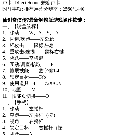
声卡: Direct Sound 兼容声卡
附注事项: 推荐屏幕分辨率：2560*1440
仙剑奇侠传7最新解锁版游戏操作按键：
一、【键盘鼠标】
1、移动——W、A、S、D
2、闪避/疾跑——左Shift
3、轻攻击——鼠标左键
4、重攻击/连携——鼠标右键
5、跳跃——空格键
6、互动/调查/拾取——E
7、施展技能——数字键1-4
8、锁定目标——Tab
9、使用道具1-4——Z/X/C/V
10、地图——M
11、技能页切换——Q
二、【手柄】
1、移动——左摇杆
2、奔跑——左摇杆（按）
3、视角——右摇杆
4、锁定目标——右摇杆（按）
5、跳跃——A