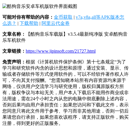
可能对你有帮助的内容：
金币获取
|
v7a,v8a,all等APK版本怎
么选？
|
下载帮助
|
阿里云代金券
文章名称：
【酷狗音乐车载版】v3.5.4最新纯净版 安卓酷狗音
乐车机软件
文章链接：
https://www.jipinsoft.com/21727.html
免责声明：
根据《计算机软件保护条例》第十七条规定“为了
学习和研究软件内含的设计思想和原理，通过安装、显示、传
输或者存储软件等方式使用软件的，可以不经软件著作权人许
可，不向其支付报酬。”您需知晓本站所有内容资源均来源于
网络，仅供用户交流学习与研究使用，版权归属原版权方所
有，版权争议与本站无关，用户本人下载后不能用作商业或非
法用途，需在24个小时之内从您的电脑中彻底删除上述内容，
否则后果均由用户承担责任；如果您访问和下载此文件，表示
您同意只将此文件用于参考、学习而非其他用途，否则一切后
果请您自行承担，如果您喜欢该程序，请支持正版软件，购买
注册，得到更好的正版服务。