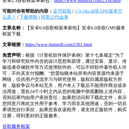
安卓2.3谷歌框架单刷包：
https://www.jipinsoft.com/2354.html
可能对你有帮助的内容：
金币获取
|
v7a,v8a,all等APK版本怎
么选？
|
下载帮助
|
阿里云代金券
文章名称：
【安卓6.0谷歌框架单刷包】安卓6.0谷歌GMS服务
框架下载
文章链接：
https://www.jipinsoft.com/2361.html
免责声明：
根据《计算机软件保护条例》第十七条规定“为了
学习和研究软件内含的设计思想和原理，通过安装、显示、传
输或者存储软件等方式使用软件的，可以不经软件著作权人许
可，不向其支付报酬。”您需知晓本站所有内容资源均来源于
网络，仅供用户交流学习与研究使用，版权归属原版权方所
有，版权争议与本站无关，用户本人下载后不能用作商业或非
法用途，需在24个小时之内从您的电脑中彻底删除上述内容，
否则后果均由用户承担责任；如果您访问和下载此文件，表示
您同意只将此文件用于参考、学习而非其他用途，否则一切后
果请您自行承担，如果您喜欢该程序，请支持正版软件，购买
注册，得到更好的正版服务。
谷歌服务框架