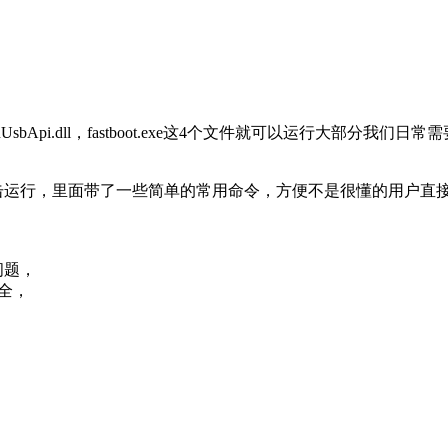
dbWinUsbApi.dll，fastboot.exe这4个文件就可以运
双击运行，里面带了一些简单的常用命令，方便不是很懂的用户直
问题，
大全，