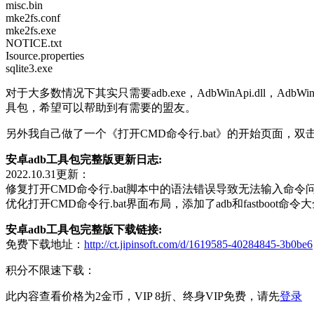
misc.bin
mke2fs.conf
mke2fs.exe
NOTICE.txt
Isource.properties
sqlite3.exe
对于大多数情况下其实只需要adb.exe，AdbWinApi.dll，A
具包，希望可以帮助到有需要的盟友。
另外我自己做了一个《打开CMD命令行.bat》的开始页面，
安卓adb工具包完整版更新日志:
2022.10.31更新：
修复打开CMD命令行.bat脚本中的语法错误导致无法输入命令
优化打开CMD命令行.bat界面布局，添加了adb和fastboot命令
安卓adb工具包完整版下载链接:
免费下载地址：
http://ct.jipinsoft.com/d/1619585-40284845-3b0be6
积分不限速下载：
此内容查看价格为
2
金币，VIP 8折、终身VIP免费，请先
登录