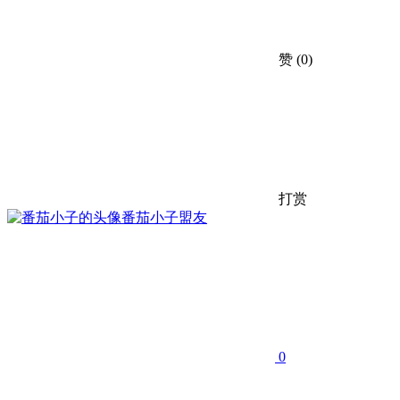
赞
(0)
打赏
番茄小子
盟友
0