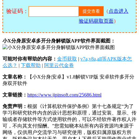
验证码：
（
点击进入
验证码获取页面
）
小X分身原安卓多开分身解锁版APP软件界面截图：
可能对你有帮助的内容：
金币获取
|
v7a,v8a,all等APK版本怎
么选？
|
下载帮助
|
阿里云代金券
文章名称：
【小X分身|安卓】v1.8解锁VIP版 安卓软件多开分
身双开软件
文章链接：
https://www.jipinsoft.com/25686.html
免责声明：
根据《计算机软件保护条例》第十七条规定“为了
学习和研究软件内含的设计思想和原理，通过安装、显示、传
输或者存储软件等方式使用软件的，可以不经软件著作权人许
可，不向其支付报酬。”您需知晓本站所有内容资源均来源于
网络，仅供用户交流学习与研究使用，版权归属原版权方所
有，版权争议与本站无关，用户本人下载后不能用作商业或非