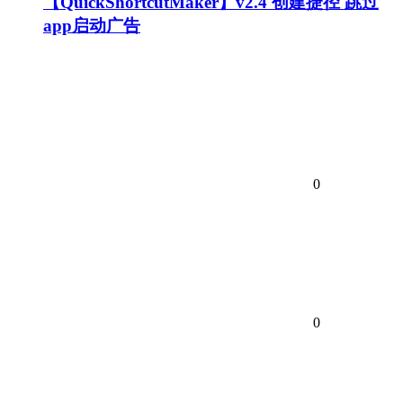
【QuickShortcutMaker】v2.4 创建捷径 跳过
app启动广告
0
0