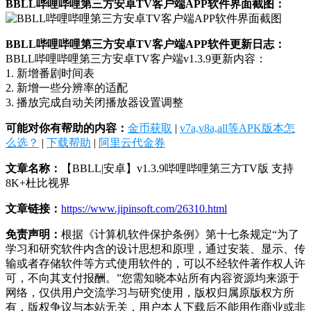
BBLL哔哩哔哩第三方安卓TV客户端APP软件界面截图：
BBLL哔哩哔哩第三方安卓TV客户端APP软件更新日志：
BBLL哔哩哔哩第三方安卓TV客户端v1.3.9更新内容：
1. 新增番剧时间表
2. 新增一些分辨率的适配
3. 播放完成自动关闭播放器设置调整
可能对你有帮助的内容：
金币获取
|
v7a,v8a,all等APK版本怎
么选？
|
下载帮助
|
阿里云代金券
文章名称：
【BBLL|安卓】v1.3.9哔哩哔哩第三方TV版 支持
8K+杜比视界
文章链接：
https://www.jipinsoft.com/26310.html
免责声明：
根据《计算机软件保护条例》第十七条规定“为了
学习和研究软件内含的设计思想和原理，通过安装、显示、传
输或者存储软件等方式使用软件的，可以不经软件著作权人许
可，不向其支付报酬。”您需知晓本站所有内容资源均来源于
网络，仅供用户交流学习与研究使用，版权归属原版权方所
有，版权争议与本站无关，用户本人下载后不能用作商业或非