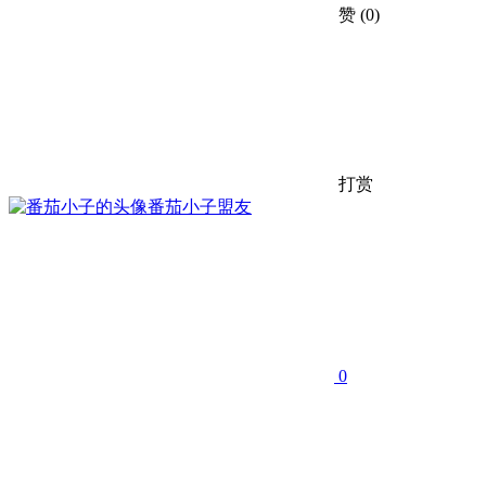
赞
(0)
打赏
番茄小子
盟友
0