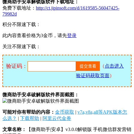
微商助手安卓解锁版软件下载地址：
免费下载地址：
http://ct.jipinsoft.com/d/1619585-56047425-
79982d
积分不限速下载：
此内容查看价格为
3
金币，请先
登录
关注不限速下载：
验证码：
（
点击进入
验证码获取页面
）
微商助手安卓破解版软件界面截图：
可能对你有帮助的内容：
金币获取
|
v7a,v8a,all等APK版本怎
么选？
|
下载帮助
|
阿里云代金券
文章名称：
【微商助手|安卓】v3.0.0解锁版 手机微信群发营销