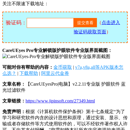
关注不限速下载地址：
验证码：
（
点击进入
验证码获取页面
）
CareUEyes Pro专业解锁版护眼软件专业版界面截图：
可能对你有帮助的内容：
金币获取
|
v7a,v8a,all等APK版本怎
么选？
|
下载帮助
|
阿里云代金券
文章名称：
【CareUEyesPro|电脑】v2.2.11专业版 护眼软件 蓝
光过滤软件
文章链接：
https://www.jipinsoft.com/27349.html
免责声明：
根据《计算机软件保护条例》第十七条规定“为了
学习和研究软件内含的设计思想和原理，通过安装、显示、传
输或者存储软件等方式使用软件的，可以不经软件著作权人许
可，不向其支付报酬。”您需知晓本站所有内容资源均来源于