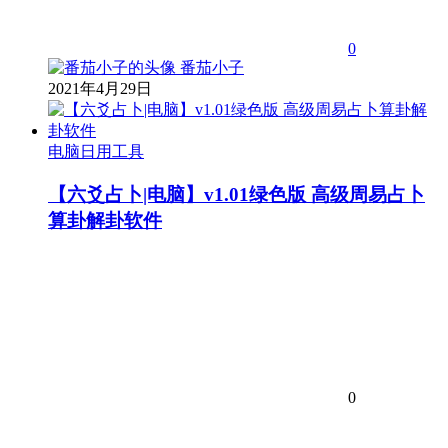
0
番茄小子
2021年4月29日
电脑日用工具
【六爻占卜|电脑】v1.01绿色版 高级周易占卜
算卦解卦软件
0