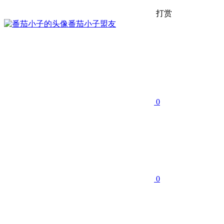
打赏
番茄小子
盟友
0
0