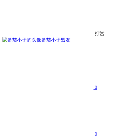
打赏
番茄小子
盟友
0
0