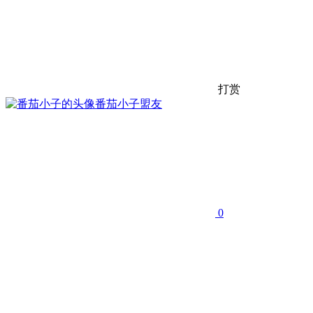
打赏
番茄小子
盟友
0