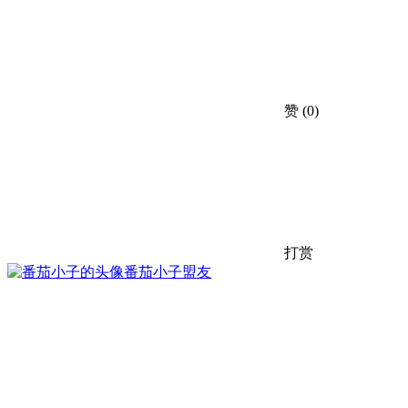
赞
(0)
打赏
番茄小子
盟友