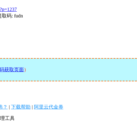
85?p=1237
取码: fudn
码获取页面
）
么选？
|
下载帮助
|
阿里云代金券
库管理工具