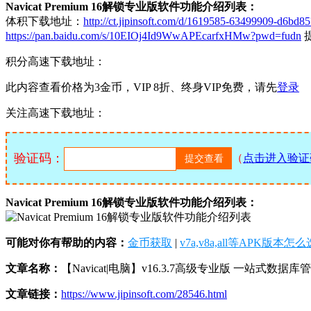
Navicat Premium 16解锁专业版软件功能介绍列表：
体积下载地址：
http://ct.jipinsoft.com/d/1619585-63499909-d6bd
https://pan.baidu.com/s/10EIOj4Id9WwAPEcarfxHMw?pwd=fudn
提
积分高速下载地址：
此内容查看价格为
3
金币，VIP 8折、终身VIP免费，请先
登录
关注高速下载地址：
验证码：
（
点击进入验证
Navicat Premium 16解锁专业版软件功能介绍列表：
可能对你有帮助的内容：
金币获取
|
v7a,v8a,all等APK版本怎
文章名称：
【Navicat|电脑】v16.3.7高级专业版 一站式数据
文章链接：
https://www.jipinsoft.com/28546.html