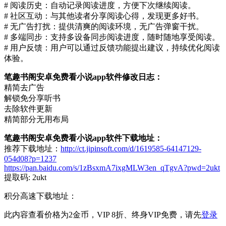
# 阅读历史：自动记录阅读进度，方便下次继续阅读。
# 社区互动：与其他读者分享阅读心得，发现更多好书。
# 无广告打扰：提供清爽的阅读环境，无广告弹窗干扰。
# 多端同步：支持多设备同步阅读进度，随时随地享受阅读。
# 用户反馈：用户可以通过反馈功能提出建议，持续优化阅读
体验。
笔趣书阁安卓免费看小说app软件修改日志：
精简去广告
解锁免分享听书
去除软件更新
精简部分无用布局
笔趣书阁安卓免费看小说app软件下载地址：
推荐下载地址：
http://ct.jipinsoft.com/d/1619585-64147129-
054d08?p=1237
https://pan.baidu.com/s/1zBsxmA7ixgMLW3en_qTgvA?pwd=2ukt
提取码: 2ukt
积分高速下载地址：
此内容查看价格为
2
金币，VIP 8折、终身VIP免费，请先
登录