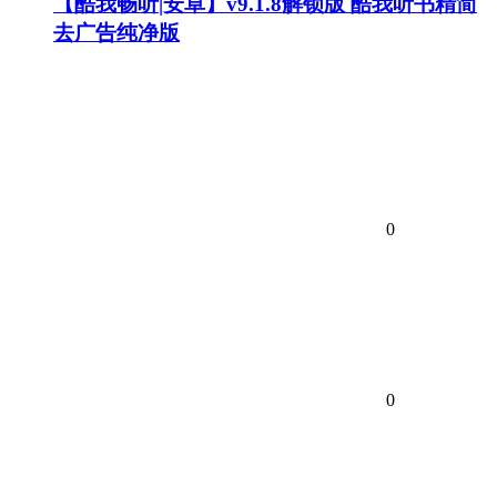
【酷我畅听|安卓】v9.1.8解锁版 酷我听书精简
去广告纯净版
0
0