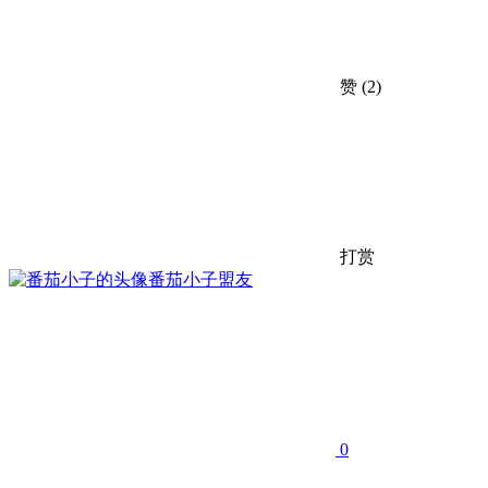
赞
(2)
打赏
番茄小子
盟友
0