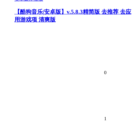
【酷狗音乐|安卓版】v.5.8.3精简版 去推荐 去应
用游戏项 清爽版
0
1