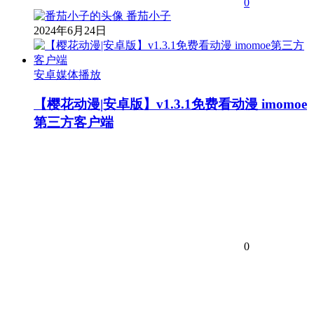
0
番茄小子
2024年6月24日
安卓媒体播放
【樱花动漫|安卓版】v1.3.1免费看动漫 imomoe
第三方客户端
0