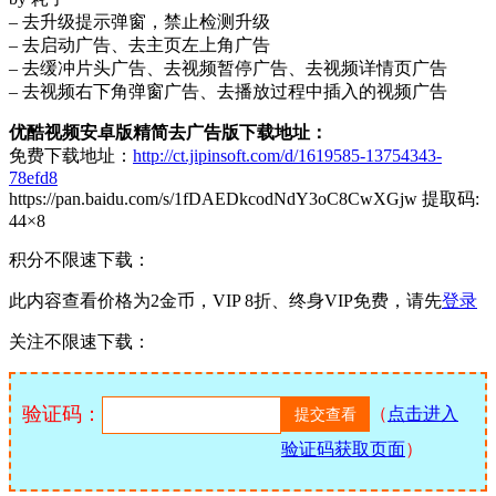
– 去升级提示弹窗，禁止检测升级
– 去启动广告、去主页左上角广告
– 去缓冲片头广告、去视频暂停广告、去视频详情页广告
– 去视频右下角弹窗广告、去播放过程中插入的视频广告
优酷视频安卓版精简去广告版下载地址：
免费下载地址：
http://ct.jipinsoft.com/d/1619585-13754343-
78efd8
https://pan.baidu.com/s/1fDAEDkcodNdY3oC8CwXGjw 提取码:
44×8
积分不限速下载：
此内容查看价格为
2
金币，VIP 8折、终身VIP免费，请先
登录
关注不限速下载：
验证码：
（
点击进入
验证码获取页面
）