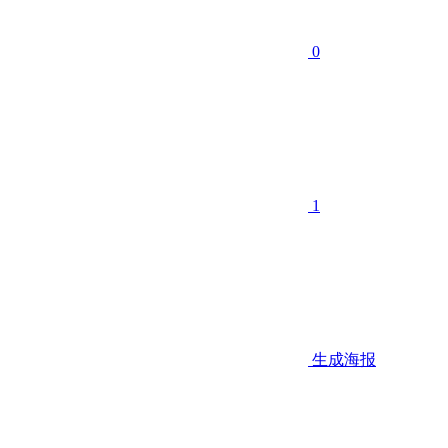
0
1
生成海报