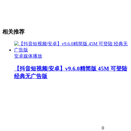
相关推荐
安卓媒体播放
【抖音短视频|安卓】v9.6.0精简版 45M 可登陆
经典无广告版
0