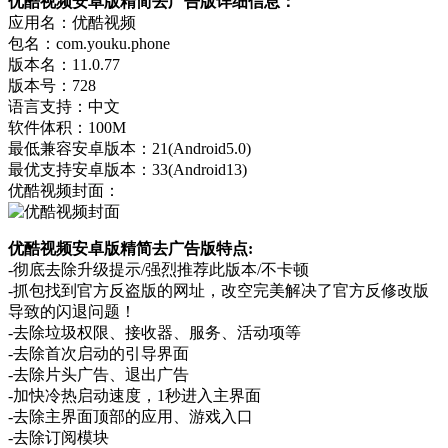
优酷视频安卓版精简去广告版详细信息：
应用名：优酷视频
包名：com.youku.phone
版本名：11.0.77
版本号：728
语言支持：中文
软件体积：100M
最低兼容安卓版本：21(Android5.0)
最优支持安卓版本：33(Android13)
优酷视频封面：
优酷视频安卓版精简去广告版特点:
-彻底去除升级提示/强烈推荐此版本/不卡顿
-抓包找到官方反盗版的网址，改空完美解决了官方反修改版
导致的闪退问题！
-去除垃圾权限、接收器、服务、活动项等
-去除首次启动的引导界面
-去除片头广告、退出广告
-加快冷热启动速度，1秒进入主界面
-去除主界面顶部的应用、游戏入口
-去除订阅模块