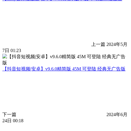
上一篇
2024年5月
7日 01:23
【抖音短视频|安卓】v9.6.0精简版 45M 可登陆 经典无广告版
下一篇
2024年6月
24日 00:18