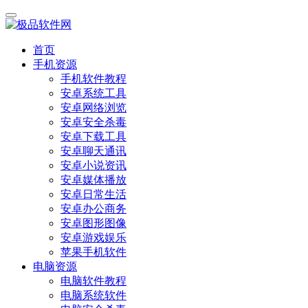
首页
手机资源
手机软件教程
安卓系统工具
安卓网络浏览
安卓安全杀毒
安卓下载工具
安卓聊天通讯
安卓小说资讯
安卓媒体播放
安卓日常生活
安卓办公商务
安卓图形图像
安卓游戏娱乐
苹果手机软件
电脑资源
电脑软件教程
电脑系统软件