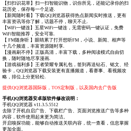
【扫扫识花草】扫一扫智能识物，识你所见，还能记录你的扫
花历史，保存每一个足迹.
【新闻随时看】下载QQ浏览器获得热点新闻实时推送，更有
丰富资讯等你了解，话题不停，聊天不止.
【WiFi一键连】五星WiFi一键连，无需密码一键认证，免费
WiFi智能推荐，安全可靠.
【 FM随身听 】眼睛累了打开想听FM，小说、新闻、相声等
十几个频道，丰富资源随时享.
【漫画刷不停】正版高清，丰富下载，多种阅读模式自由切
换，随时随地尽享漫画.
【游戏福利多】王者荣耀专属礼包，签到再送钻石、铭文、经
验卡，QQ浏览器下载安装更有直播频道，看赛事、看视频攻
略，排位上分更轻松.
提供QQ浏览器国际版，TOS定制版，以及国内去广告版
手机QQ浏览器安卓版软件修改说明：
手机QQ浏览器 v11.3.5.5512
去除了开机自启广告、下载栏广告、页面浏览推送广告等多种
内容，软件使用起来更为简洁。
开启嗅探功能，能够自动推送关联内容，统一查看，信息掌握
更加全面。