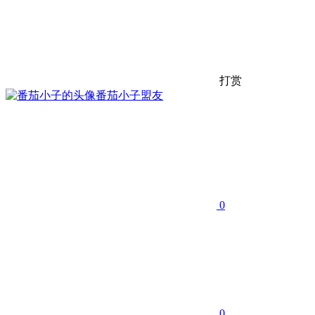
打赏
番茄小子
盟友
0
0