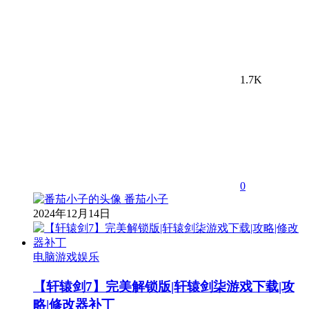
1.7K
0
番茄小子
2024年12月14日
电脑游戏娱乐
【轩辕剑7】完美解锁版|轩辕剑柒游戏下载|攻
略|修改器补丁