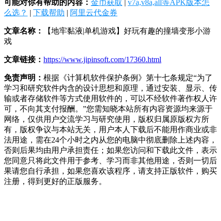
可能对你有帮助的内容：
金币获取
|
v7a,v8a,all等APK版本怎
么选？
|
下载帮助
|
阿里云代金券
文章名称：
【地牢黏液|单机游戏】好玩有趣的撞墙变形小游
戏
文章链接：
https://www.jipinsoft.com/17360.html
免责声明：
根据《计算机软件保护条例》第十七条规定“为了
学习和研究软件内含的设计思想和原理，通过安装、显示、传
输或者存储软件等方式使用软件的，可以不经软件著作权人许
可，不向其支付报酬。”您需知晓本站所有内容资源均来源于
网络，仅供用户交流学习与研究使用，版权归属原版权方所
有，版权争议与本站无关，用户本人下载后不能用作商业或非
法用途，需在24个小时之内从您的电脑中彻底删除上述内容，
否则后果均由用户承担责任；如果您访问和下载此文件，表示
您同意只将此文件用于参考、学习而非其他用途，否则一切后
果请您自行承担，如果您喜欢该程序，请支持正版软件，购买
注册，得到更好的正版服务。