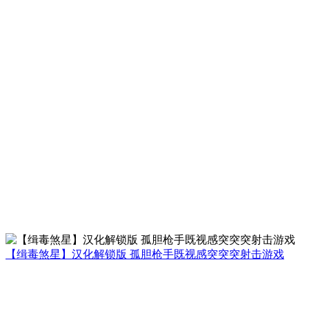
【缉毒煞星】汉化解锁版 孤胆枪手既视感突突突射击游戏