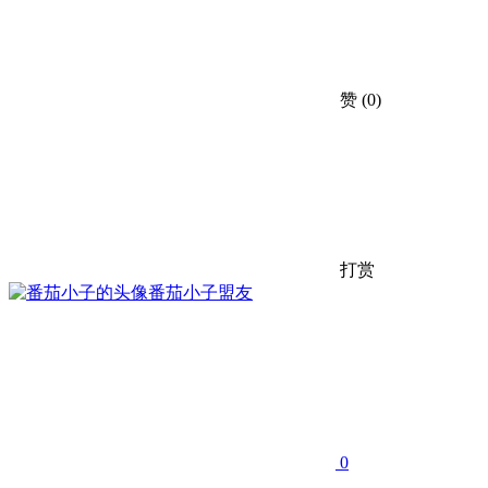
赞
(0)
打赏
番茄小子
盟友
0