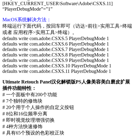
[HKEY_CURRENT_USER\Software\Adobe\CSXS.11]
“PlayerDebugMode”=”1”
MacOS系统解决方法：
终端运行下面代码，按回车即可（访达>前往>实用工具>终端
或者 应用程序>实用工具>终端）。
defaults write com.adobe.CSXS.5 PlayerDebugMode 1
defaults write com.adobe.CSXS.6 PlayerDebugMode 1
defaults write com.adobe.CSXS.7 PlayerDebugMode 1
defaults write com.adobe.CSXS.8 PlayerDebugMode 1
defaults write com.adobe.CSXS.9 PlayerDebugMode 1
defaults write com.adobe.CSXS.10 PlayerDebugMode 1
defaults write com.adobe.CSXS.11 PlayerDebugMode 1
Ultimate Retouch Panel汉化解锁版PS人像美容美白磨皮扩展
插件功能特性：
# 一个面板中有200个功能
# 7个独特的修饰块
# 20个用于个人操作的自定义按钮
# 8位和16位频率分离
# 即时视觉纹理增强切换
# 4种方法快速修饰
# 具有65个预设的色彩校正块