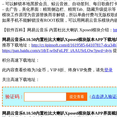
– 可以解锁本地黑胶会员、鲸云音效、自动签到、每日歌曲打
– 去广告，美化界面：精简侧边栏、精简Tab、隐藏升级提示等
模块工作原理为音源替换而非解锁，所以单曲付费与无版权歌
如果手机不能解锁没有ROOT权限，可以用网易云音乐模块内
【软件百科】网易云音乐 内置杜比大喇叭 Xposed模块介绍：
ht
网易云音乐8.10.50内置杜比大喇叭Xposed模块版本APP下载
推荐下载地址：
http://ct.jipinsoft.com/d/1619585-64107817-dca34
https://pan.baidu.com/s/1tbT-w0sFgLPF_iAAUSrLOw?pwd=4yjs
提取
积分高速下载地址：
此内容查看价格为
3
金币，VIP 8折、终身VIP免费，请先
登录
关注高速下载地址：
验证码：
（
点击进入验证
网易云音乐8.10.50内置杜比大喇叭Xposed模块版本APP界面