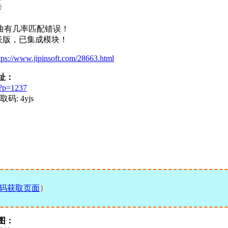
卡
曲有几率匹配错误！
嵌版，已集成模块！
tps://www.jipinsoft.com/28663.html
地址：
b?p=1237
码: 4yjs
码获取页面
）
截图：