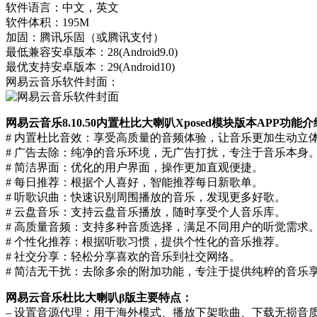
软件语言：中文，英文
软件体积：195M
加固：腾讯乐固（或腾讯支付）
最低兼容安卓版本：28(Android9.0)
最优支持安卓版本：29(Android10)
网易云音乐软件封面：
网易云音乐8.10.50内置杜比大喇叭Xposed模块版本APP功能
# 内置杜比音效：享受高质量的音频体验，让音乐更加生动立
# 广告去除：纯净的音乐环境，无广告打扰，专注于音乐本身
# 简洁界面：优化的用户界面，操作更加直观便捷。
# 每日推荐：根据个人喜好，智能推荐每日新歌单。
# 听歌识曲：快速识别周围播放的音乐，发现更多好歌。
# 云盘音乐：支持云盘音乐播放，随时享受个人音乐库。
# 高质量音频：支持多种音质选择，满足不同用户的听觉需求
# 个性化推荐：根据听歌习惯，提供个性化的音乐推荐。
# 社交分享：轻松分享喜欢的音乐到社交网络。
# 简洁无干扰：去除多余的附加功能，专注于提供纯粹的音乐
网易云音乐杜比大喇叭β版主要特点：
– 设置音源代理：用于海外模式、播放下架歌曲、下载无损音