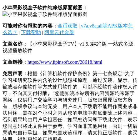
小苹果影视盒子软件纯净版界面截图：
可能对你有帮助的内容：
金币获取
|
v7a,v8a,all等APK版本怎
么选？
|
下载帮助
|
阿里云代金券
文章名称：
【小苹果影视盒子TV】v1.5.3纯净版 一站式多源
视频播放软件
文章链接：
https://www.jipinsoft.com/28618.html
免责声明：
根据《计算机软件保护条例》第十七条规定“为了
学习和研究软件内含的设计思想和原理，通过安装、显示、传
输或者存储软件等方式使用软件的，可以不经软件著作权人许
可，不向其支付报酬。”您需知晓本站所有内容资源均来源于
网络，仅供用户交流学习与研究使用，版权归属原版权方所
有，版权争议与本站无关，用户本人下载后不能用作商业或非
法用途，需在24个小时之内从您的电脑中彻底删除上述内容，
否则后果均由用户承担责任；如果您访问和下载此文件，表示
您同意只将此文件用于参考、学习而非其他用途，否则一切后
果请您自行承担，如果您喜欢该程序，请支持正版软件，购买
注册，得到更好的正版服务。