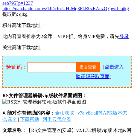
aeb795?p=1237
https://pan.baidu.com/s/1JDcIo-UH-Mq3FkR0zEAuzQ?pwd=qikg
提取码: qikg
积分高速下载地址：
此内容查看价格为
2
金币，VIP 8折、终身VIP免费，请先
登录
关注高速下载地址：
验证码：
（
点击进入
验证码获取页面
）
RS文件管理器解锁vip版软件界面截图：
可能对你有帮助的内容：
金币获取
|
v7a,v8a,all等APK版本怎
么选？
|
下载帮助
|
阿里云代金券
文章名称：
【RS文件管理器|安卓】v2.1.7.2解锁vip版 本地&网