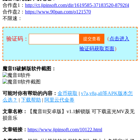
合作盘1：
http://ct.jipinsoft.com/dir/1619585-37183520-8792f4
合作盘2：
https://www.90pan.com/o121570
不限速：
验证码：
（
点击进入
验证码获取页面
）
魔音II破解版软件截图：
可能对你有帮助的内容：
金币获取
|
v7a,v8a,all等APK版本怎
么选？
|
下载帮助
|
阿里云代金券
文章名称：
【魔音II|安卓版】v1.1解锁版 可下载蓝光MV及无
损音乐
文章链接：
https://www.jipinsoft.com/10122.html