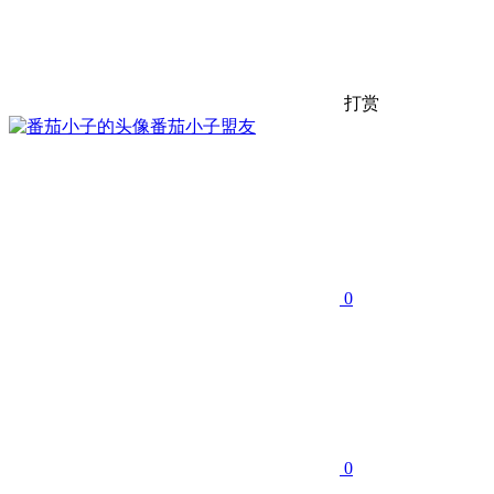
打赏
番茄小子
盟友
0
0