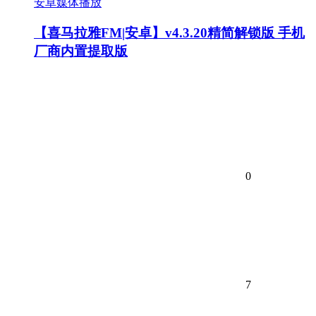
安卓媒体播放
【喜马拉雅FM|安卓】v4.3.20精简解锁版 手机
厂商内置提取版
0
7