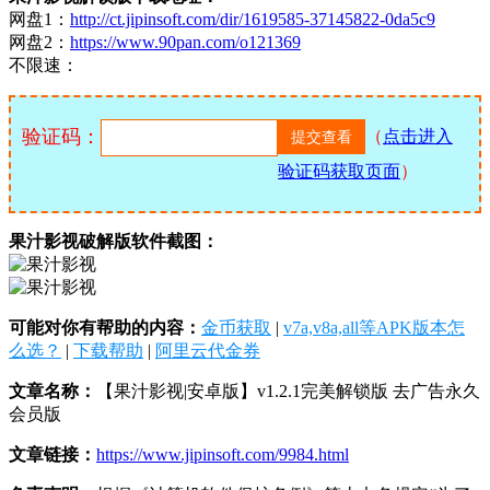
网盘1：
http://ct.jipinsoft.com/dir/1619585-37145822-0da5c9
网盘2：
https://www.90pan.com/o121369
不限速：
验证码：
（
点击进入
验证码获取页面
）
果汁影视破解版软件截图：
可能对你有帮助的内容：
金币获取
|
v7a,v8a,all等APK版本怎
么选？
|
下载帮助
|
阿里云代金券
文章名称：
【果汁影视|安卓版】v1.2.1完美解锁版 去广告永久
会员版
文章链接：
https://www.jipinsoft.com/9984.html