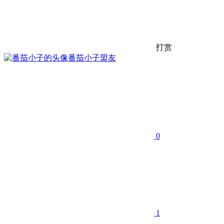
打赏
番茄小子
盟友
0
1