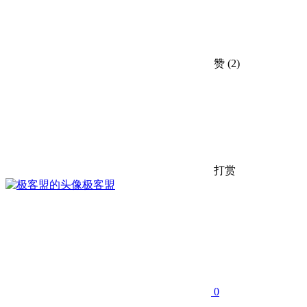
赞
(2)
打赏
极客盟
0