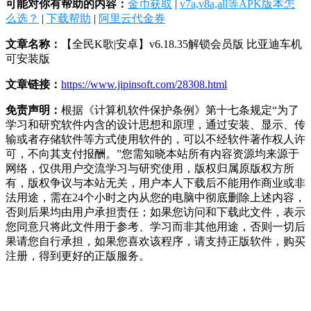
可能对你有帮助的内容：
金币获取
|
v7a,v8a,all等APK版本怎
么选？
|
下载帮助
|
阿里云代金券
文章名称：
【全民K歌|安卓】v6.18.35解锁会员版 比亚迪车机
可安装版
文章链接：
https://www.jipinsoft.com/28308.html
免责声明：
根据《计算机软件保护条例》第十七条规定“为了
学习和研究软件内含的设计思想和原理，通过安装、显示、传
输或者存储软件等方式使用软件的，可以不经软件著作权人许
可，不向其支付报酬。”您需知晓本站所有内容资源均来源于
网络，仅供用户交流学习与研究使用，版权归属原版权方所
有，版权争议与本站无关，用户本人下载后不能用作商业或非
法用途，需在24个小时之内从您的电脑中彻底删除上述内容，
否则后果均由用户承担责任；如果您访问和下载此文件，表示
您同意只将此文件用于参考、学习而非其他用途，否则一切后
果请您自行承担，如果您喜欢该程序，请支持正版软件，购买
注册，得到更好的正版服务。